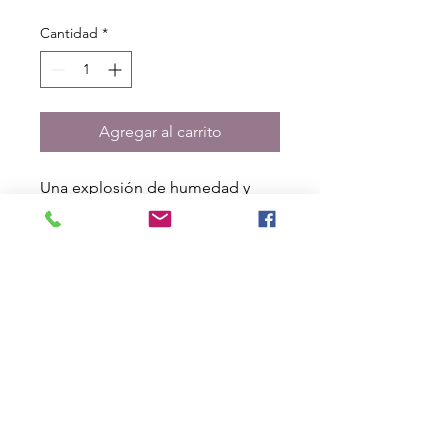
Cantidad
*
Agregar al carrito
Una explosión de humedad y
bondad con un pastel de limón y
cítricos, relleno con nuestra
cuajada de limón y cubierto con
nuestra crema de mantequilla de
limón ligera y esponjosa.
GolosinasPhoria ©2019-2022 | Diseñada
por
Creatividad majestuosa
, Editado por
The